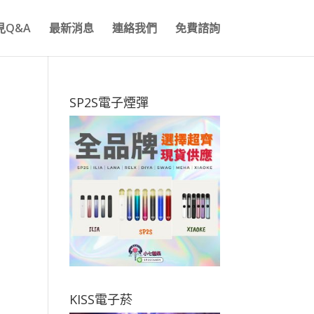
見Q&A
最新消息
連絡我們
免費諮詢
SP2S電子煙彈
KISS電子菸