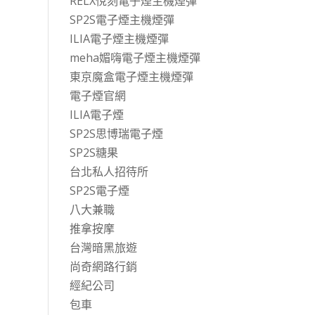
RELX悅刻電子煙主機煙彈
SP2S電子煙主機煙彈
ILIA電子煙主機煙彈
meha媚嗨電子煙主機煙彈
東京魔盒電子煙主機煙彈
電子煙官網
ILIA電子煙
SP2S思博瑞電子煙
SP2S糖果
台北私人招待所
SP2S電子煙
八大兼職
推拿按摩
台灣暗黑旅遊
尚奇網路行銷
經紀公司
包車