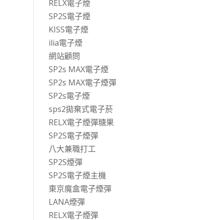
RELX電子煙
SP2S電子煙
KISS電子煙
ilia電子煙
網站顧問
SP2s MAX電子煙
SP2s MAX電子煙彈
SP2s電子煙
sps2拋棄式電子菸
RELX電子煙彈糖果
SP2S電子煙彈
八大兼職打工
SP2S煙彈
SP2S電子煙主機
東京魔盒電子煙彈
LANA煙彈
RELX電子煙彈