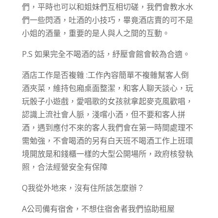
們，平時也可以和姐妹們互相切磋，我們會教水水
們一些閃酒，吐酒的小技巧，畢竟酒店賣的可不是
小姐的酒量，重要的是人與人之間的互動。
P.S 如果完全不喝酒的話，紓壓會館會較為合適。
酒店工作是否複雜 :工作內容簡單不複雜幫客人倒
酒夾菜，維持包廂桌面整潔，和客人聊天談心，玩
玩骰子小遊戲，愛唱歌的女孩就拿起麥克風歡唱，
認識上流社會人脈，淺嚐小酒，但不要和客人拼
酒，遇到應付不來的客人我們會在第一時間處理不
需勉強，不會喝酒的另有白天班不喝酒工作上班環
境開放是和錢櫃一樣的大型公開場所，政府核發執
照，合法經營安全有保障
Q我從外地來，沒有住所該怎麼辦？
A公司備有宿舍，不想住宿舍者我們協助租屋