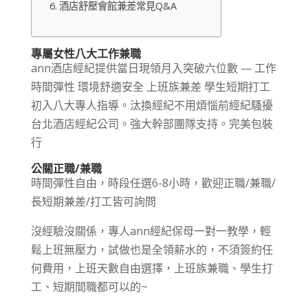
酒店舒壓會館兼差常見Q&A
專屬女性八大工作兼職
ann酒店經紀提供當日現領月入突破六位數 — 工作
時間彈性 環境舒適安全 上班族兼差 學生短期打工
初入八大專人指導。汰換經紀不用煩惱前經紀騷擾
台北酒店經紀公司。強大幹部團隊支持。完美包裝
行
公關正職/兼職
時間彈性自由，時段任選6-8小時，歡迎正職/兼職/
長短期兼差/打工皆可詢問
沒經驗沒關係，專人ann經紀保母一對一教學，輕
鬆上班無壓力，試做也是全領薪水的，不須簽約任
何費用，上班天數自由選擇，上班族兼職、學生打
工、短期間職都可以的~