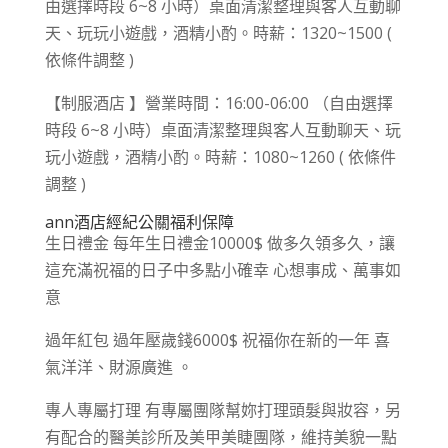
由選擇時段 6~8 小時）桌面清潔整理與客人互動聊
天、玩玩小遊戲，酒精小酌。時薪：1320~1500 (
依條件調整 )
【制服酒店 】營業時間：16:00-06:00 （自由選擇
時段 6~8 小時）桌面清潔整理與客人互動聊天、玩
玩小遊戲，酒精小酌。時薪：1080~1260 ( 依條件
調整 )
ann酒店經紀公關福利保障
生日禮金 每年生日禮金10000$ 做多久領多久，讓
這充滿祝福的日子中多點小確幸 心想事成、萬事如
意
過年紅包 過年壓歲錢6000$ 祝福你在新的一年 喜
氣洋洋、財源廣進 。
專人專屬打理 有專屬團隊幫妳打理頭髮與妝容，另
有配合的醫美診所及美甲美睫團隊，維持美貌一點