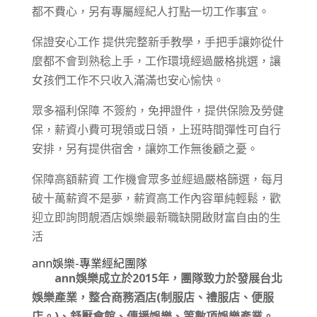
都不費心，另有專屬經紀人打點一切工作事宜。
保證安心工作 提供完整新手教學，手把手讓妳從什
麼都不會到熟稔上手，工作環境經過嚴格挑選，讓
女孩們工作不只收入滿滿也安心愉快。
眾多福利保障 不簽約，免押證件，提供保險及勞健
保，薪資小費可現領或日領，上班時間彈性可自行
安排，另有提供宿舍，讓妳工作無後顧之憂。
保障高額薪資 工作機會眾多並經過嚴格篩選，每月
破十萬薪資不是夢，薪資高工作內容單純輕鬆，歡
迎立即詢問靚酒店娛樂最新職缺開啟財富自由的生
活
ann娛樂-專業經紀團隊
ann娛樂成立於2015年，團隊致力於發展台北
娛樂產業，整合商務酒店(制服店、禮服店、便服
店。)、舒壓會館、傳播娛樂、等數項娛樂產業。