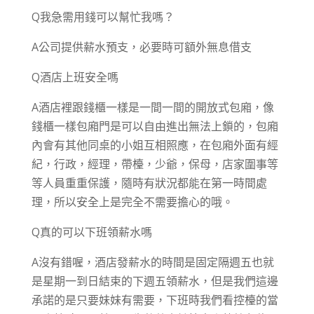
Q我急需用錢可以幫忙我嗎？
A公司提供薪水預支，必要時可額外無息借支
Q酒店上班安全嗎
A酒店裡跟錢櫃一樣是一間一間的開放式包廂，像
錢櫃一樣包廂門是可以自由進出無法上鎖的，包廂
內會有其他同桌的小姐互相照應，在包廂外面有經
紀，行政，經理，帶檯，少爺，保母，店家圍事等
等人員重重保護，隨時有狀況都能在第一時間處
理，所以安全上是完全不需要擔心的哦。
Q真的可以下班領薪水嗎
A沒有錯喔，酒店發薪水的時間是固定隔週五也就
是星期一到日結束的下週五領薪水，但是我們這邊
承諾的是只要妹妹有需要，下班時我們看控檯的當