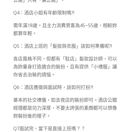
公關」只有「懶公關」。
Q4：酒店小姐有年齡限制嗎?!
需年滿18歲。且主力消費男客為45~55歲，相較妳
都算年輕。
Q5：酒店上班的「髮妝與衣服」該如何準備呢?!
各店風格不同，但都有「駐店」髮妝設計師，可以
為妳量身打造適合的裝扮，且有提供「小禮服」讓
你省去治裝的煩惱。
Q6：酒店應徵與面試時，該如何打扮?!
基本的社交禮儀，如去夜店的裝扮即可。酒店公關
經理都是功力深厚，不要太誇張的素顏都可以想像
妳裝扮後的樣子。
Q7面試完，當下是直接上班嗎？？