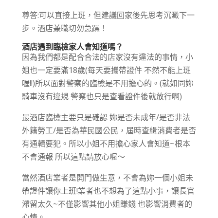
尊答:可以直接上班，但建議回家後先思考沉澱下一
步。酒店兼職切勿急躁！
酒店遇到臨檢家人會知道嗎？
因為我們都是配合合法的店家沒有違法的事情，小
姐也一定要滿18歲(每天要攜帶證件 不然不能上班
喔!!)所以面對警察的臨檢是不用擔心的。(就如同妳
騎車沒有違規 警察也只是查看證件後就放行啊)
最酒店臨檢主要只是確認 妳是否未成年/是否非法
外籍勞工/是否為華民國公民，屆時查緝消費者是否
有通輯要犯。所以小姐不用擔心家人會知道~根本
不會通報 所以這點請放心喔～
當然酒店業者是開門做生意，不會為妳一個小姐未
帶證件讓你上班!業者也不想為了這點小事，讓長官
滯留太久~不僅影響其他小姐賺錢 也影響消費者的
心情。