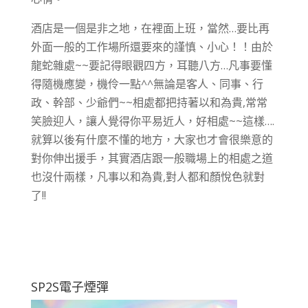
酒店是一個是非之地，在裡面上班，當然…要比再
外面一般的工作場所還要來的謹慎、小心！！由於
龍蛇雜處~~要記得眼觀四方，耳聽八方…凡事要懂
得隨機應變，機伶一點^^無論是客人、同事、行
政、幹部、少爺們~~相處都把持著以和為貴,常常
笑臉迎人，讓人覺得你平易近人，好相處~~這樣….
就算以後有什麼不懂的地方，大家也才會很樂意的
對你伸出援手，其實酒店跟一般職場上的相處之道
也沒什兩樣，凡事以和為貴,對人都和顏悅色就對
了!!
SP2S電子煙彈