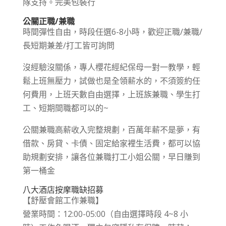
隊支持。完美包裝行
公關正職/兼職
時間彈性自由，時段任選6-8小時，歡迎正職/兼職/
長短期兼差/打工皆可詢問
沒經驗沒關係，專人櫻花經紀保母一對一教學，輕
鬆上班無壓力，試做也是全領薪水的，不須簽約任
何費用，上班天數自由選擇，上班族兼職、學生打
工、短期間職都可以的~
公關兼職高薪收入完整規劃，百萬年薪不是夢，有
借款、房貸、卡債、固定給家裡生活費，都可以協
助規劃安排，讓各位兼職打工小姐公關，早日賺到
第一桶金
八大酒店按摩職缺招募
【舒壓會館工作兼職】
營業時間：12:00-05:00（自由選擇時段 4~8 小