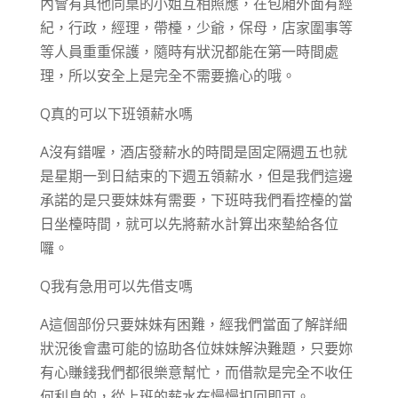
內會有其他同桌的小姐互相照應，在包廂外面有經
紀，行政，經理，帶檯，少爺，保母，店家圍事等
等人員重重保護，隨時有狀況都能在第一時間處
理，所以安全上是完全不需要擔心的哦。
Q真的可以下班領薪水嗎
A沒有錯喔，酒店發薪水的時間是固定隔週五也就
是星期一到日結束的下週五領薪水，但是我們這邊
承諾的是只要妹妹有需要，下班時我們看控檯的當
日坐檯時間，就可以先將薪水計算出來墊給各位
囉。
Q我有急用可以先借支嗎
A這個部份只要妹妹有困難，經我們當面了解詳細
狀況後會盡可能的協助各位妹妹解決難題，只要妳
有心賺錢我們都很樂意幫忙，而借款是完全不收任
何利息的，從上班的薪水在慢慢扣回即可。