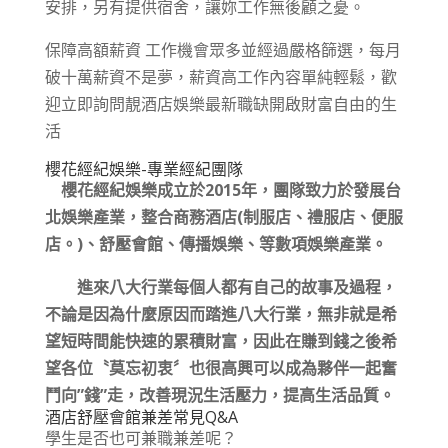
安排，另有提供宿舍，讓妳工作無後顧之憂。
保障高額薪資 工作機會眾多並經過嚴格篩選，每月
破十萬薪資不是夢，薪資高工作內容單純輕鬆，歡
迎立即詢問靚酒店娛樂最新職缺開啟財富自由的生
活
櫻花經紀娛樂-專業經紀團隊
櫻花經紀娛樂成立於2015年，團隊致力於發展台
北娛樂產業，整合商務酒店(制服店、禮服店、便服
店。)、舒壓會館、傳播娛樂、等數項娛樂產業。
進來八大行業每個人都有自己的故事及過程，
不論是因為什麼原因而踏進八大行業，無非就是希
望短時間能快速的累積財富，因此在賺到錢之後希
望各位〝莫忘初衷〞也很高興可以成為夥伴一起奮
鬥向”錢”走，改善現況生活壓力，提高生活品質。
酒店舒壓會館兼差常見Q&A
學生是否也可兼職兼差呢？