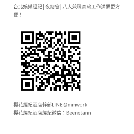
台北娛樂經紀│夜總會│八大兼職高薪工作溝通更方
便！
櫻花經紀酒店幹部LINE:@mmwork
櫻花經紀酒店經紀微信：Beenetann