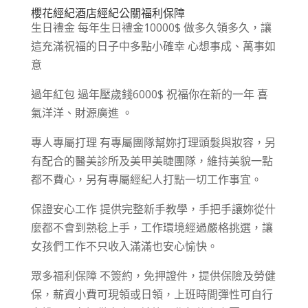
櫻花經紀酒店經紀公關福利保障
生日禮金 每年生日禮金10000$ 做多久領多久，讓
這充滿祝福的日子中多點小確幸 心想事成、萬事如
意
過年紅包 過年壓歲錢6000$ 祝福你在新的一年 喜
氣洋洋、財源廣進 。
專人專屬打理 有專屬團隊幫妳打理頭髮與妝容，另
有配合的醫美診所及美甲美睫團隊，維持美貌一點
都不費心，另有專屬經紀人打點一切工作事宜。
保證安心工作 提供完整新手教學，手把手讓妳從什
麼都不會到熟稔上手，工作環境經過嚴格挑選，讓
女孩們工作不只收入滿滿也安心愉快。
眾多福利保障 不簽約，免押證件，提供保險及勞健
保，薪資小費可現領或日領，上班時間彈性可自行