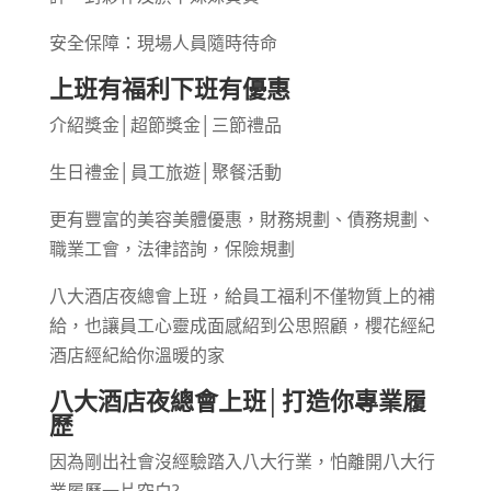
安全保障：現場人員隨時待命
上班有福利下班有優惠
介紹獎金│超節獎金│三節禮品
生日禮金│員工旅遊│聚餐活動
更有豐富的美容美體優惠，財務規劃、債務規劃、
職業工會，法律諮詢，保險規劃
八大酒店夜總會上班，給員工福利不僅物質上的補
給，也讓員工心靈成面感紹到公思照顧，櫻花經紀
酒店經紀給你溫暖的家
八大酒店夜總會上班│打造你專業履
歷
因為剛出社會沒經驗踏入八大行業，怕離開八大行