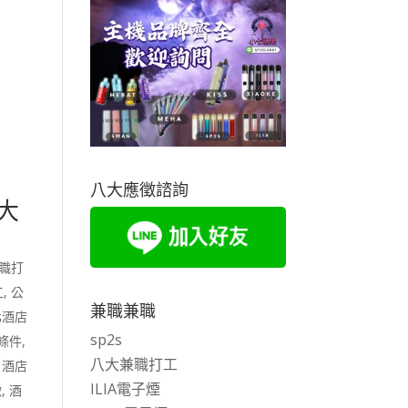
八大應徵諮詢
大
職打
工
,
公
兼職兼職
北酒店
sp2s
條件
,
八大兼職打工
,
酒店
ILIA電子煙
徵
,
酒