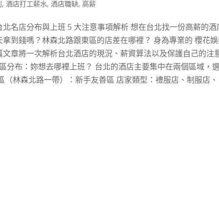
利
,
酒店打工薪水
,
酒店職缺
,
高薪
北名店分布與上班 5 大注意事項解析 想在台北找一份高薪的酒
拿到錢嗎？林森北路跟東區的店差在哪裡？ 身為專業的 櫻花娛
篇文章將一次解析台北酒店的現況、薪資算法以及保護自己的注
戰區分布：妳想去哪裡上班？ 台北的酒店主要集中在兩個區域，
中山區（林森北路一帶）：新手友善區 店家類型：禮服店、制服店