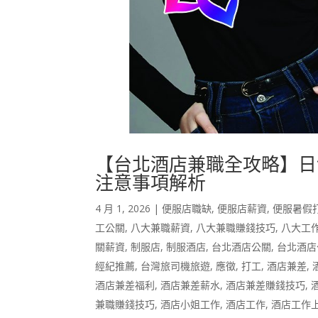
【台北酒店兼職全攻略】日
注意事項解析
4 月 1, 2026
|
便服店職缺
,
便服店薪資
,
便服暑假
工公關
,
八大兼職薪資
,
八大兼職賺錢技巧
,
八大工
關薪資
,
制服店
,
制服酒店
,
台北酒店公關
,
台北酒店
經紀推薦
,
台灣旅司機旅遊
,
應徵
,
打工
,
酒店兼差
,
酒店兼差福利
,
酒店兼差薪水
,
酒店兼差賺錢技巧
,
兼職賺錢技巧
,
酒店小姐工作
,
酒店工作
,
酒店工作