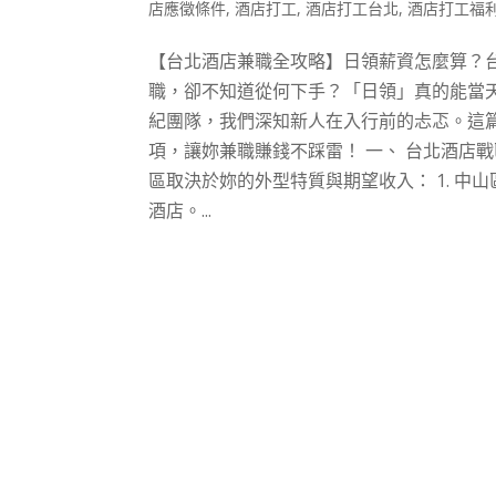
店應徵條件
,
酒店打工
,
酒店打工台北
,
酒店打工福
【台北酒店兼職全攻略】日領薪資怎麼算？台
職，卻不知道從何下手？「日領」真的能當天
紀團隊，我們深知新人在入行前的忐忑。這
項，讓妳兼職賺錢不踩雷！ 一、 台北酒店
區取決於妳的外型特質與期望收入： 1. 
酒店。...