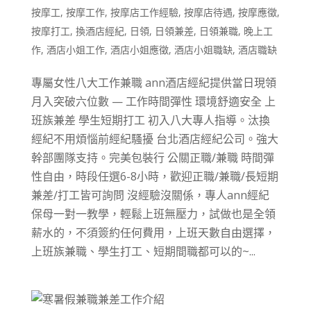
按摩工
,
按摩工作
,
按摩店工作經驗
,
按摩店待遇
,
按摩應徵
,
按摩打工
,
換酒店經紀
,
日領
,
日領兼差
,
日領兼職
,
晚上工
作
,
酒店小姐工作
,
酒店小姐應徵
,
酒店小姐職缺
,
酒店職缺
專屬女性八大工作兼職 ann酒店經紀提供當日現領
月入突破六位數 — 工作時間彈性 環境舒適安全 上
班族兼差 學生短期打工 初入八大專人指導。汰換
經紀不用煩惱前經紀騷擾 台北酒店經紀公司。強大
幹部團隊支持。完美包裝行 公關正職/兼職 時間彈
性自由，時段任選6-8小時，歡迎正職/兼職/長短期
兼差/打工皆可詢問 沒經驗沒關係，專人ann經紀
保母一對一教學，輕鬆上班無壓力，試做也是全領
薪水的，不須簽約任何費用，上班天數自由選擇，
上班族兼職、學生打工、短期間職都可以的~...