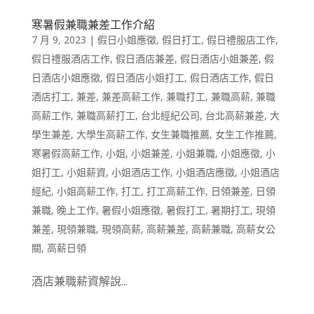
寒暑假兼職兼差工作介紹
7 月 9, 2023
|
假日小姐應徵
,
假日打工
,
假日禮服店工作
,
假日禮服酒店工作
,
假日酒店兼差
,
假日酒店小姐兼差
,
假
日酒店小姐應徵
,
假日酒店小姐打工
,
假日酒店工作
,
假日
酒店打工
,
兼差
,
兼差高薪工作
,
兼職打工
,
兼職高薪
,
兼職
高薪工作
,
兼職高薪打工
,
台北經紀公司
,
台北高薪兼差
,
大
學生兼差
,
大學生高薪工作
,
女生兼職推薦
,
女生工作推薦
,
寒暑假高薪工作
,
小姐
,
小姐兼差
,
小姐兼職
,
小姐應徵
,
小
姐打工
,
小姐薪資
,
小姐酒店工作
,
小姐酒店應徵
,
小姐酒店
經紀
,
小姐高薪工作
,
打工
,
打工高薪工作
,
日領兼差
,
日領
兼職
,
晚上工作
,
暑假小姐應徵
,
暑假打工
,
暑期打工
,
現領
兼差
,
現領兼職
,
現領高薪
,
高薪兼差
,
高薪兼職
,
高薪女公
關
,
高薪日領
酒店兼職薪資解說...