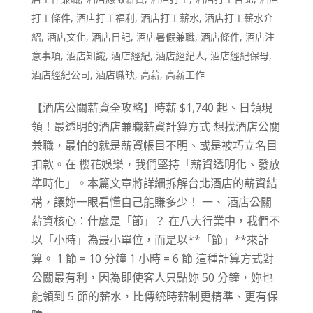
打工條件
,
酒店打工福利
,
酒店打工薪水
,
酒店打工薪水介
紹
,
酒店文化
,
酒店日記
,
酒店暑假兼職
,
酒店條件
,
酒店注
意事項
,
酒店知識
,
酒店經紀
,
酒店經紀人
,
酒店經紀保母
,
酒店經紀公司
,
酒店職缺
,
高薪
,
高薪工作
【酒店公關薪資全攻略】時薪 $1,740 起、日領現
領！最透明的酒店兼職薪資計算方式 想找酒店公關
兼職，最怕的就是薪資帳目不明、或是被巧立名目
扣款。在 櫻花娛樂，我們堅持「薪資透明化、發放
準時化」。本篇文章將詳細拆解台北酒店的薪資結
構，讓妳一眼看懂自己能賺多少！ 一、 酒店公關
薪資核心：什麼是「節」？ 在八大行業中，我們不
以「小時」為最小單位，而是以**「節」**來計
算。 1 節 = 10 分鐘 1 小時 = 6 節 這種計算方式對
公關最有利，因為即使客人只點妳 50 分鐘，妳也
能領到 5 節的薪水，比傳統時薪制更精準、更有保