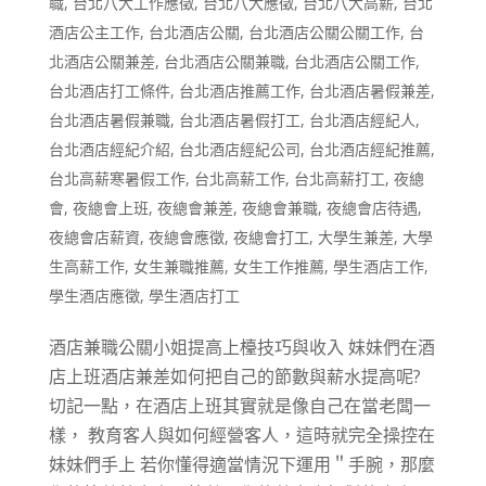
職
,
台北八大工作應徵
,
台北八大應徵
,
台北八大高薪
,
台北
酒店公主工作
,
台北酒店公關
,
台北酒店公關公關工作
,
台
北酒店公關兼差
,
台北酒店公關兼職
,
台北酒店公關工作
,
台北酒店打工條件
,
台北酒店推薦工作
,
台北酒店暑假兼差
,
台北酒店暑假兼職
,
台北酒店暑假打工
,
台北酒店經紀人
,
台北酒店經紀介紹
,
台北酒店經紀公司
,
台北酒店經紀推薦
,
台北高薪寒暑假工作
,
台北高薪工作
,
台北高薪打工
,
夜總
會
,
夜總會上班
,
夜總會兼差
,
夜總會兼職
,
夜總會店待遇
,
夜總會店薪資
,
夜總會應徵
,
夜總會打工
,
大學生兼差
,
大學
生高薪工作
,
女生兼職推薦
,
女生工作推薦
,
學生酒店工作
,
學生酒店應徵
,
學生酒店打工
酒店兼職公關小姐提高上檯技巧與收入 妹妹們在酒
店上班酒店兼差如何把自己的節數與薪水提高呢?
切記一點，在酒店上班其實就是像自己在當老闆一
樣， 教育客人與如何經營客人，這時就完全操控在
妹妹們手上 若你懂得適當情況下運用＂手腕，那麼