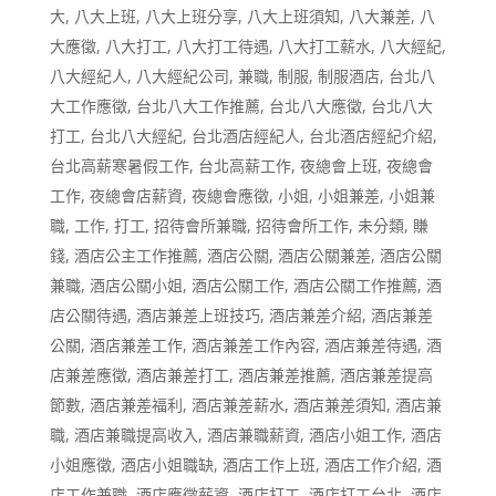
大
,
八大上班
,
八大上班分享
,
八大上班須知
,
八大兼差
,
八
大應徵
,
八大打工
,
八大打工待遇
,
八大打工薪水
,
八大經紀
,
八大經紀人
,
八大經紀公司
,
兼職
,
制服
,
制服酒店
,
台北八
大工作應徵
,
台北八大工作推薦
,
台北八大應徵
,
台北八大
打工
,
台北八大經紀
,
台北酒店經紀人
,
台北酒店經紀介紹
,
台北高薪寒暑假工作
,
台北高薪工作
,
夜總會上班
,
夜總會
工作
,
夜總會店薪資
,
夜總會應徵
,
小姐
,
小姐兼差
,
小姐兼
職
,
工作
,
打工
,
招待會所兼職
,
招待會所工作
,
未分類
,
賺
錢
,
酒店公主工作推薦
,
酒店公關
,
酒店公關兼差
,
酒店公關
兼職
,
酒店公關小姐
,
酒店公關工作
,
酒店公關工作推薦
,
酒
店公關待遇
,
酒店兼差上班技巧
,
酒店兼差介紹
,
酒店兼差
公關
,
酒店兼差工作
,
酒店兼差工作內容
,
酒店兼差待遇
,
酒
店兼差應徵
,
酒店兼差打工
,
酒店兼差推薦
,
酒店兼差提高
節數
,
酒店兼差福利
,
酒店兼差薪水
,
酒店兼差須知
,
酒店兼
職
,
酒店兼職提高收入
,
酒店兼職薪資
,
酒店小姐工作
,
酒店
小姐應徵
,
酒店小姐職缺
,
酒店工作上班
,
酒店工作介紹
,
酒
店工作兼職
,
酒店應徵薪資
,
酒店打工
,
酒店打工台北
,
酒店