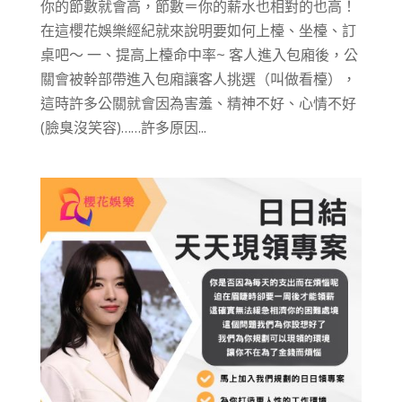
你的節數就會高，節數＝你的薪水也相對的也高！
在這櫻花娛樂經紀就來說明要如何上檯、坐檯、訂
桌吧～ 一、提高上檯命中率~ 客人進入包廂後，公
關會被幹部帶進入包廂讓客人挑選（叫做看檯），
這時許多公關就會因為害羞、精神不好、心情不好
(臉臭沒笑容)……許多原因...