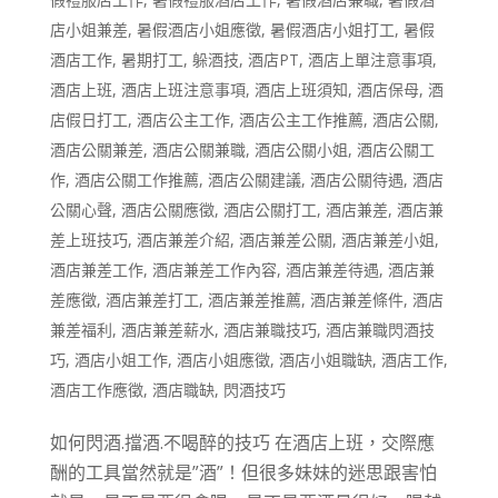
店小姐兼差
,
暑假酒店小姐應徵
,
暑假酒店小姐打工
,
暑假
酒店工作
,
暑期打工
,
躲酒技
,
酒店PT
,
酒店上單注意事項
,
酒店上班
,
酒店上班注意事項
,
酒店上班須知
,
酒店保母
,
酒
店假日打工
,
酒店公主工作
,
酒店公主工作推薦
,
酒店公關
,
酒店公關兼差
,
酒店公關兼職
,
酒店公關小姐
,
酒店公關工
作
,
酒店公關工作推薦
,
酒店公關建議
,
酒店公關待遇
,
酒店
公關心聲
,
酒店公關應徵
,
酒店公關打工
,
酒店兼差
,
酒店兼
差上班技巧
,
酒店兼差介紹
,
酒店兼差公關
,
酒店兼差小姐
,
酒店兼差工作
,
酒店兼差工作內容
,
酒店兼差待遇
,
酒店兼
差應徵
,
酒店兼差打工
,
酒店兼差推薦
,
酒店兼差條件
,
酒店
兼差福利
,
酒店兼差薪水
,
酒店兼職技巧
,
酒店兼職閃酒技
巧
,
酒店小姐工作
,
酒店小姐應徵
,
酒店小姐職缺
,
酒店工作
,
酒店工作應徵
,
酒店職缺
,
閃酒技巧
如何閃酒.擋酒.不喝醉的技巧 在酒店上班，交際應
酬的工具當然就是”酒”！但很多妹妹的迷思跟害怕