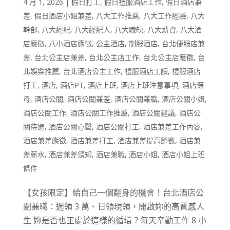
4 月 1, 2026
|
假日打工
,
假日禮服酒店工作
,
假日酒店兼
差
,
假日酒店小姐兼差
,
八大工作推薦
,
八大工作經驗
,
八大
幹部
,
八大經紀
,
八大經紀人
,
八大職缺
,
八大薪資
,
八大酒
店應徵
,
八小酒店應徵
,
公主酒店
,
制服酒店
,
台北便服店兼
差
,
台北公主店兼差
,
台北公主店工作
,
台北公主店應徵
,
台
北娛樂推薦
,
台北酒店公主工作
,
禮服酒店工讀
,
禮服酒店
打工
,
酒店
,
酒店PT
,
酒店上班
,
酒店上班注意事項
,
酒店保
母
,
酒店公關
,
酒店公關兼差
,
酒店公關兼職
,
酒店公關小姐
,
酒店公關工作
,
酒店公關工作推薦
,
酒店公關建議
,
酒店公
關待遇
,
酒店公關心聲
,
酒店公關打工
,
酒店兼差工作內容
,
酒店兼差應徵
,
酒店兼差打工
,
酒店兼差提高節數
,
酒店兼
差薪水
,
酒店兼差須知
,
酒店兼職
,
酒店小姐
,
酒店小姐上班
條件
【女孩限定】給自己一個翻身的機會！台北酒店公
關兼職：週領 3 萬、日領現領，開啟妳的高質感人
生 妳是否也正處於這樣的循環？每天辛勤工作 8 小