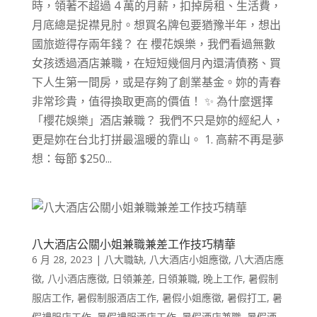
時，領著不超過 4 萬的月薪，扣掉房租、生活費，
月底總是捉襟見肘。想買名牌包要猶豫半年，想出
國旅遊得存兩年錢？ 在 櫻花娛樂，我們看過無數
女孩透過酒店兼職，在短短幾個月內還清債務、買
下人生第一間房，或是存夠了創業基金。妳的青春
非常珍貴，值得換取更高的價值！ ✨ 為什麼選擇
「櫻花娛樂」酒店兼職？ 我們不只是妳的經紀人，
更是妳在台北打拼最溫暖的靠山。 1. 高薪不再是夢
想：每節 $250...
八大酒店公關小姐兼職兼差工作技巧精華
6 月 28, 2023
|
八大職缺
,
八大酒店小姐應徵
,
八大酒店應
徵
,
八小酒店應徵
,
日領兼差
,
日領兼職
,
晚上工作
,
暑假制
服店工作
,
暑假制服酒店工作
,
暑假小姐應徵
,
暑假打工
,
暑
假禮服店工作
,
暑假禮服酒店工作
,
暑假酒店兼職
,
暑假酒