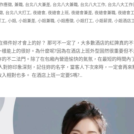
作應徵
,
兼職
,
台北八大兼差
,
台北八大兼職
,
台北八大工作
,
台北八大工作
徵
,
台北八大打工
,
夜總會
,
夜總會上班
,
夜總會兼差
,
夜總會兼職
,
夜總會
打工
,
小姐
,
小姐兼差
,
小姐兼職
,
小姐應徵
,
小姐打工
,
小姐薪資
,
小姐酒店
外在條件好才會上的好？ 那可不一定了，大多數酒店的紅牌真的不
一樣能上的很好。為什麼呢?因為在酒店上班外型固然很重要但不
存的不二法門。除了在包廂內營造愉快的氣氛，在最短的時間內
客人對妳印象深刻，記住妳的名字，當客人下次來時，一定會再來
相對也多。 在酒店上班一定要S嗎?...