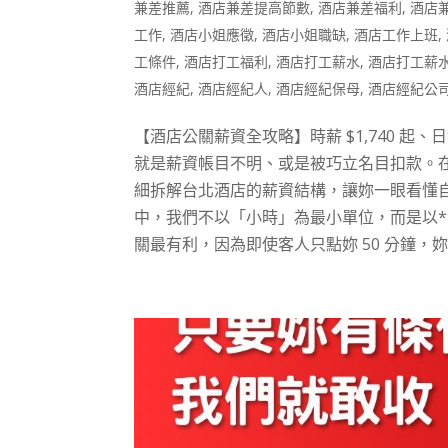
兼差推薦
,
酒店兼差提高節數
,
酒店兼差福利
,
酒店
工作
,
酒店小姐應徵
,
酒店小姐職缺
,
酒店工作上班
,
工條件
,
酒店打工福利
,
酒店打工薪水
,
酒店打工薪
酒店經紀
,
酒店經紀人
,
酒店經紀保母
,
酒店經紀公
【酒店公關薪資全攻略】時薪 $1,740 
就是薪資帳目不明、或是被巧立名目扣款。
細拆解台北酒店的薪資結構，讓妳一眼看懂自
中，我們不以「小時」為最小單位，而是以**「節」
關最有利，因為即使客人只點妳 50 分鐘，妳