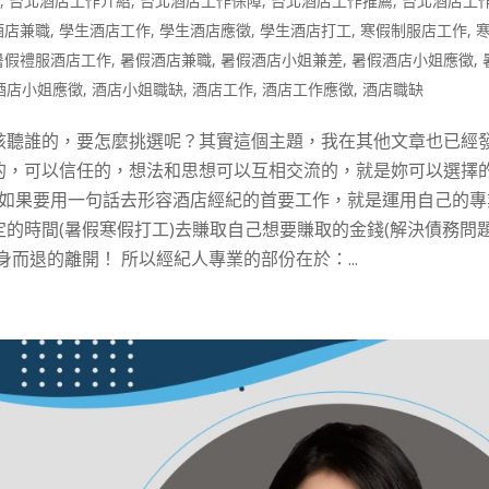
作
,
台北酒店工作介紹
,
台北酒店工作保障
,
台北酒店工作推薦
,
台北酒店工
酒店兼職
,
學生酒店工作
,
學生酒店應徵
,
學生酒店打工
,
寒假制服店工作
,
暑假禮服酒店工作
,
暑假酒店兼職
,
暑假酒店小姐兼差
,
暑假酒店小姐應徵
,
酒店小姐應徵
,
酒店小姐職缺
,
酒店工作
,
酒店工作應徵
,
酒店職缺
該聽誰的，要怎麼挑選呢？其實這個主題，我在其他文章也已經
的，可以信任的，想法和思想可以互相交流的，就是妳可以選擇
 如果要用一句話去形容酒店經紀的首要工作，就是運用自己的專
的時間(暑假寒假打工)去賺取自己想要賺取的金錢(解決債務問
而退的離開！ 所以經紀人專業的部份在於：...