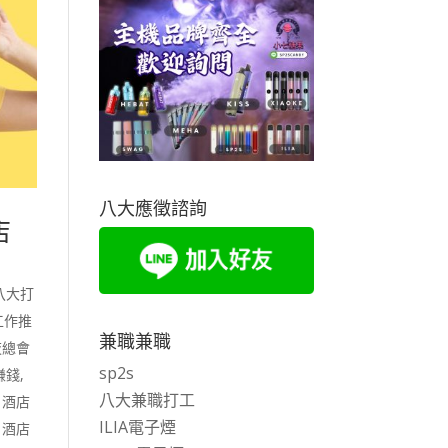
八大應徵諮詢
店
八大打
工作推
兼職兼職
夜總會
sp2s
賺錢
,
八大兼職打工
,
酒店
ILIA電子煙
,
酒店