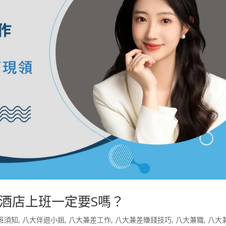
酒店上班一定要S嗎？
班須知
,
八大伴遊小姐
,
八大兼差工作
,
八大兼差賺錢技巧
,
八大兼職
,
八大