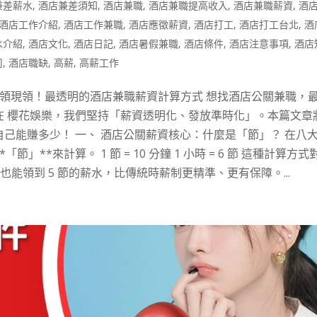
兼差薪水
,
酒店兼差須知
,
酒店兼職
,
酒店兼職提高收入
,
酒店兼職薪資
,
酒
酒店工作介紹
,
酒店工作兼職
,
酒店應徵薪資
,
酒店打工
,
酒店打工台北
,
酒
水介紹
,
酒店文化
,
酒店日記
,
酒店暑假兼職
,
酒店條件
,
酒店注意事項
,
酒店
司
,
酒店職缺
,
高薪
,
高薪工作
起、日領現領！最透明的酒店兼職薪資計算方式 想找酒店公關兼職，
在 櫻花娛樂，我們堅持「薪資透明化、發放準時化」。本篇文章
己能賺多少！ 一、 酒店公關薪資核心：什麼是「節」？ 在八
**來計算。 1 節 = 10 分鐘 1 小時 = 6 節 這種計算方式
也能領到 5 節的薪水，比傳統時薪制更精準、更有保障。...