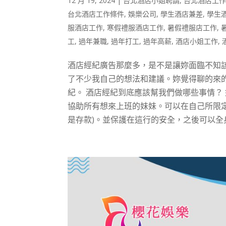
12 月 19, 2024
|
台北酒店小姐聘請
,
台北酒店工
台北酒店工作條件
,
娛樂公司
,
學生酒店兼差
,
學生
服酒店工作
,
寒假禮服酒店工作
,
暑假禮服店工作
,
工
,
過年兼職
,
過年打工
,
過年高薪
,
酒店小姐工作
,
酒店經紀廣告那麼多，是不是讓妳面臨不知
了不少我自己的想法和建議。妳覺得聊的來
紀。 酒店經紀到底應該幫我們做哪些事情？
協助所有想來上班的妹妹。可以在自己所限定
是存款)。並保護在這行的安全，之後可以全身