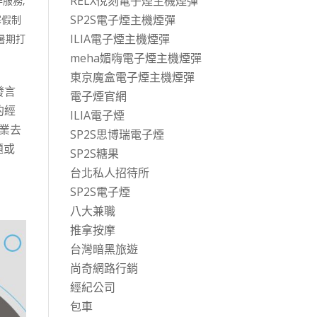
RELX悅刻電子煙主機煙彈
作服務
,
SP2S電子煙主機煙彈
寒假制
ILIA電子煙主機煙彈
暑期打
meha媚嗨電子煙主機煙彈
東京魔盒電子煙主機煙彈
發言
電子煙官網
的經
ILIA電子煙
業去
SP2S思博瑞電子煙
題或
SP2S糖果
台北私人招待所
SP2S電子煙
八大兼職
推拿按摩
台灣暗黑旅遊
尚奇網路行銷
經紀公司
包車