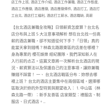
店工作上班
,
酒店工作介紹
,
酒店工作兼職
,
酒店工作態度
,
酒店工作應徵
,
酒店應徵
,
酒店應徵條件
,
酒店打工
,
酒店打
工台北
,
酒店打工福利
,
酒店打工薪水
,
酒店職缺
,
高薪
【台北酒店兼職全攻略】日領薪資怎麼算？台北名
店分布與上班 5 大注意事項解析 想在台北找一份高
薪的酒店兼職，卻不知道從何下手？「日領」真的
能當天拿到錢嗎？林森北路跟東區的店差在哪裡？
身為專業的 櫻花娛樂 經紀團隊，我們深知新人在
入行前的忐忑。這篇文章將一次解析台北酒店的現
況、薪資算法以及保護自己的注意事項，讓妳兼職
賺錢不踩雷！ 一、 台北酒店戰區分布：妳想去哪
裡上班？ 台北的酒店主要集中在兩個區域，選擇哪
區取決於妳的外型特質與期望收入： 1. 中山區（林
森北路一帶）：新手友善區 店家類型：禮服店、制
服店、日式酒店。...