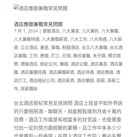
酒店應徵兼職常見問題
7 月 1, 2024
|
便服酒店
,
八大兼差
,
八大兼拆
,
八大兼職
,
八大兼職待遇
,
八大兼職薪資
,
八大工作
,
八大待遇
,
八大薪
資
,
公主酒店
,
兼差
,
兼職
,
制服酒店
,
台北八大兼職
,
台北酒
店兼職
,
工作
,
應徵
,
打工
,
日領
,
晚班兼職
,
未分類
,
櫻花娛
樂
,
禮服酒店
,
經紀公司
,
賺錢
,
酒店公關
,
酒店兼差
,
酒店兼
職
,
酒店兼職待遇
,
酒店兼職薪資
,
酒店待遇
,
酒店應徵
,
酒
店打工
,
酒店經紀公司
,
酒店薪資
,
酒店賺錢
,
高薪
,
高薪工
作
,
高薪職缺
台北酒店經紀常見女孩詢問 酒店上班並不如外界說
的只要陪陪酒、聊聊天，就能輕鬆達到月收十萬的
目標，酒店工作還是有相當多的甘苦談，也是需要
付出一定的努力跟經驗的累積，且工作中多多少少
也會遇到一些委屈，在踏入酒店工作前，務必先釐