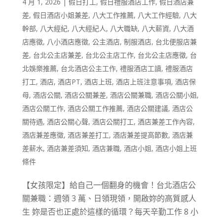
4 月 1, 2026
|
假日打工
,
假日禮服酒店工作
,
假日酒店兼
差
,
假日酒店小姐兼差
,
八大工作推薦
,
八大工作經驗
,
八大
幹部
,
八大經紀
,
八大經紀人
,
八大職缺
,
八大薪資
,
八大酒
店應徵
,
八小酒店應徵
,
公主酒店
,
制服酒店
,
台北便服店兼
差
,
台北公主店兼差
,
台北公主店工作
,
台北公主店應徵
,
台
北娛樂推薦
,
台北酒店公主工作
,
禮服酒店工讀
,
禮服酒店
打工
,
酒店
,
酒店PT
,
酒店上班
,
酒店上班注意事項
,
酒店保
母
,
酒店公關
,
酒店公關兼差
,
酒店公關兼職
,
酒店公關小姐
,
酒店公關工作
,
酒店公關工作推薦
,
酒店公關建議
,
酒店公
關待遇
,
酒店公關心聲
,
酒店公關打工
,
酒店兼差工作內容
,
酒店兼差應徵
,
酒店兼差打工
,
酒店兼差提高節數
,
酒店兼
差薪水
,
酒店兼差須知
,
酒店兼職
,
酒店小姐
,
酒店小姐上班
條件
【女孩限定】給自己一個翻身的機會！台北酒店公
關兼職：週領 3 萬、日領現領，開啟妳的高質感人
生 妳是否也正處於這樣的循環？每天辛勤工作 8 小