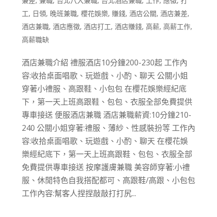
兼差
,
兼職
,
台北八大兼職
,
台北酒店兼職
,
工作
,
應徵
,
打
工
,
日領
,
晚班兼職
,
櫻花娛樂
,
賺錢
,
酒店公關
,
酒店兼差
,
酒店兼職
,
酒店應徵
,
酒店打工
,
酒店賺錢
,
高薪
,
高薪工作
,
高薪職缺
酒店兼職介紹 禮服酒店10分鐘200-230起 工作內
容:收拾桌面唱歌、玩遊戲、小酌、聊天 公關小姐
穿著小禮服、高跟鞋、小包包 在櫻花娛樂經紀底
下，第一天上班高跟鞋、包包、衣服全部免費提供
專車接送 便服酒店兼職 酒店兼職薪資:10分鐘210-
240 公關小姐穿著:禮服、薄紗、性感裝扮等 工作內
容:收拾桌面唱歌、玩遊戲、小酌、聊天 在櫻花娛
樂經紀底下，第一天上班高跟鞋、包包、衣服全部
免費提供專車接送 按摩護膚兼職 美容師穿著:小禮
服、休閒特色自我搭配都可、高跟鞋/高跟、小包包
工作內容:幫客人捏捏敲敲打打尻...