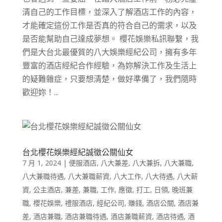
清自己的工作目標，並深入了解酒店工作的內容，
才能確定這份工作是否真的符合自己的需求，以及
是否能幫助自己達成夢想。 櫻花娛樂私訊聯繫，我
們是大台北最優質的八大娛樂經紀公司，擁有多年
豐富的酒店經紀合作經驗，為妳解決工作及生活上
的疑難雜症，只要想清楚，做好準備了，我們隨時
歡迎妳！...
台北櫻花娛樂經紀誠徵公關仙女
7 月 1, 2024
|
便服酒店
,
八大兼差
,
八大兼拆
,
八大兼職
,
八大兼職待遇
,
八大兼職薪資
,
八大工作
,
八大待遇
,
八大薪
資
,
公主酒店
,
兼差
,
兼職
,
工作
,
應徵
,
打工
,
日領
,
晚班兼
職
,
櫻花娛樂
,
禮服酒店
,
經紀公司
,
賺錢
,
酒店公關
,
酒店兼
差
,
酒店兼職
,
酒店兼職待遇
,
酒店兼職薪資
,
酒店待遇
,
酒