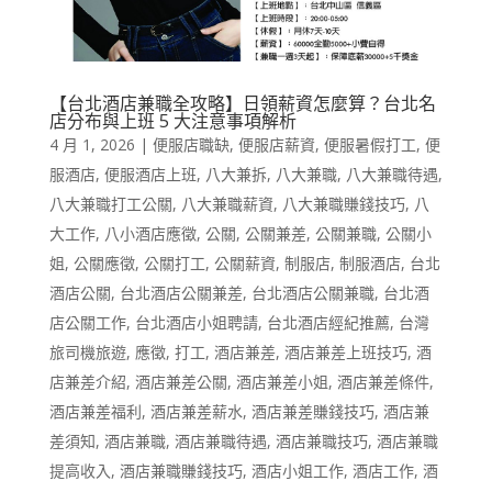
【台北酒店兼職全攻略】日領薪資怎麼算？台北名
店分布與上班 5 大注意事項解析
4 月 1, 2026
|
便服店職缺
,
便服店薪資
,
便服暑假打工
,
便
服酒店
,
便服酒店上班
,
八大兼拆
,
八大兼職
,
八大兼職待遇
,
八大兼職打工公關
,
八大兼職薪資
,
八大兼職賺錢技巧
,
八
大工作
,
八小酒店應徵
,
公關
,
公關兼差
,
公關兼職
,
公關小
姐
,
公關應徵
,
公關打工
,
公關薪資
,
制服店
,
制服酒店
,
台北
酒店公關
,
台北酒店公關兼差
,
台北酒店公關兼職
,
台北酒
店公關工作
,
台北酒店小姐聘請
,
台北酒店經紀推薦
,
台灣
旅司機旅遊
,
應徵
,
打工
,
酒店兼差
,
酒店兼差上班技巧
,
酒
店兼差介紹
,
酒店兼差公關
,
酒店兼差小姐
,
酒店兼差條件
,
酒店兼差福利
,
酒店兼差薪水
,
酒店兼差賺錢技巧
,
酒店兼
差須知
,
酒店兼職
,
酒店兼職待遇
,
酒店兼職技巧
,
酒店兼職
提高收入
,
酒店兼職賺錢技巧
,
酒店小姐工作
,
酒店工作
,
酒