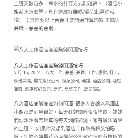
上班天數越多，薪水的計算方式則越高。（酒店小
姐薪水怎麼算，真有這麼好賺嗎?看完此篇你就
懂） ※實際要以上台後才會開始計算節數 正職與
兼職、兼差的差別...
八大工作酒店兼差賺錢閃酒技巧
5 月 15, 2024
|
八大工作
,
兼差
,
兼職
,
工作
,
應徵
,
打工
,
晚班兼職
,
櫻花經紀公司
,
經紀公司
,
賺錢
,
酒店公關
,
酒店
兼職
,
酒店經紀公司
,
高薪
,
高薪工作
,
高薪職缺
八大酒店兼職兼差如何閃酒 很多人會誤以為酒店
小姐都是酒量很好，每天狂飲爛醉夜夜笙歌，妹妹
們你想想看若是真的每天爛醉如泥，哪有辦法清醒
的上班？ 如果你又想到酒店工作賺高薪又怕喝
醉，別擔心讓櫻花酒店經紀公司教你怎麼有技巧的