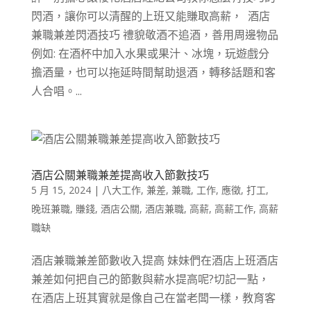
閃酒，讓你可以清醒的上班又能賺取高薪， 酒店
兼職兼差閃酒技巧 禮貌敬酒不追酒，善用周邊物品
例如: 在酒杯中加入水果或果汁、冰塊，玩遊戲分
擔酒量，也可以拖延時間幫助退酒，轉移話題和客
人合唱。...
酒店公關兼職兼差提高收入節數技巧
5 月 15, 2024
|
八大工作
,
兼差
,
兼職
,
工作
,
應徵
,
打工
,
晚班兼職
,
賺錢
,
酒店公關
,
酒店兼職
,
高薪
,
高薪工作
,
高薪
職缺
酒店兼職兼差節數收入提高 妹妹們在酒店上班酒店
兼差如何把自己的節數與薪水提高呢?切記一點，
在酒店上班其實就是像自己在當老闆一樣，教育客