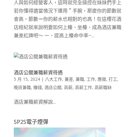
人與如何經營客人，這時就完全操控在妹妹們手上
若你懂得適當情況下運用＂手腕，那麼你的節數就
會高，節數＝你的薪水也相對的也高！在這櫻花酒
店經紀就來說明要如何上檯、坐檯、成為酒店兼職
兼差紅牌吧～ 一、提高上檯命中率~...
酒店公關兼職薪資待遇
5 月 15, 2024
|
八大工作
,
兼差
,
兼職
,
工作
,
應徵
,
打工
,
晚班兼職
,
賺錢
,
酒店公關
,
高薪
,
高薪工作
,
高薪職缺
酒店兼職薪資解說...
SP2S電子煙彈