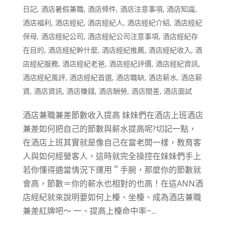
日記
,
酒店暑假兼職
,
酒店條件
,
酒店注意事項
,
酒店知識
,
酒店福利
,
酒店經紀
,
酒店經紀人
,
酒店經紀介紹
,
酒店經紀
保母
,
酒店經紀公司
,
酒店經紀公司注意事項
,
酒店經紀存
在目的
,
酒店經紀幹什麼
,
酒店經紀推薦
,
酒店經紀收入
,
酒
店經紀服務
,
酒店經紀老爸
,
酒店經紀評價
,
酒店經紀資訊
,
酒店經紀風評
,
酒店經紀首選
,
酒店職缺
,
酒店薪水
,
酒店薪
資
,
酒店資訊
,
酒店賺錢
,
酒店酬勞
,
酒店間差
,
酒店面試
酒店兼職兼差節數收入提高 妹妹們在酒店上班酒店
兼差如何把自己的節數與薪水提高呢?切記一點，
在酒店上班其實就是像自己在當老闆一樣，教育客
人與如何經營客人，這時就完全操控在妹妹們手上
若你懂得適當情況下運用＂手腕，那麼你的節數就
會高，節數＝你的薪水也相對的也高！在這ANN酒
店經紀就來說明要如何上檯、坐檯、成為酒店兼職
兼差紅牌吧～ 一、提高上檯命中率~...